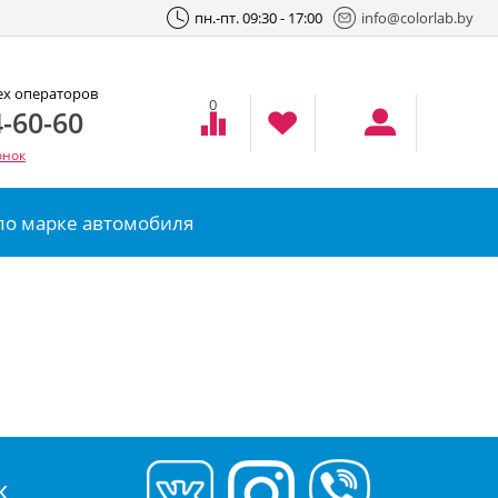
пн.-пт. 09:30 - 17:00
info@colorlab.by
ех операторов
0
-60-60
онок
по марке автомобиля
К