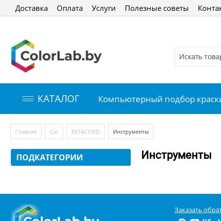
Доставка
Оплата
Услуги
Полезные советы
Конта
КАТАЛОГ
Компьютерный подбор краск
/
/
/
Главная
Car
BETACORD
Инструменты
Инструменты
ПОДКАТЕГОРИИ
Заказать обра