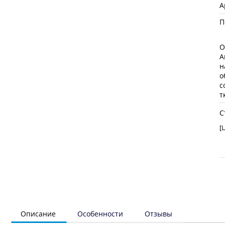
А
П
О
А
н
о
с
т
С
[
Описание
Особенности
Отзывы