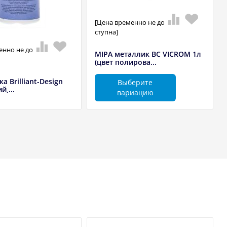
[Цена временно не до
ступна]
енно не до
MIPA металлик BC VICROM 1л
(цвет полирова...
а Brilliant-Design
Выберите
й,...
вариацию