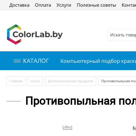
Доставка
Оплата
Услуги
Полезные советы
Конта
КАТАЛОГ
Компьютерный подбор краск
/
/
/
Главная
novol
Дополнительные продукты
Противопыльная полу
Противопыльная пол
Б