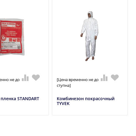
енно не до
[Цена временно не до
ступна]
 пленка STANDART
Комбинезон покрасочный
TYVEK