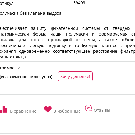
39499
ртикул:
олумаска без клапана выдоха
беспечивает защиту дыхательной системы от твердых ч
натомическая форма чаши полумаски и формируемая ст
акладка для носа с прокладкой из пены, а также гибкие
беспечивают легкую подгонку и требуемую плотность прил
охраняя одновременно соответствующее расстояние фильт
кани от лица.
тоимость:
Хочу дешевле!
Цена временно не доступна]
Отзывы