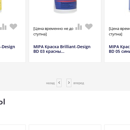
[Цена временно не до
[Цена врем
ступна]
ступна]
t-Design
MIPA Краска Brilliant-Design
MIPA Краск
BD 03 красны...
BD 05 сини
назад
вперед
ы